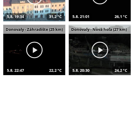
5.8. 19:34
31,2 °C
5.8. 21:01
26,1 °C
Donovaly - Záhradište (25 km)
Donovaly - Nová hoľa (27 km)
5.8. 22:47
22,2 °C
5.8. 20:30
24,2 °C