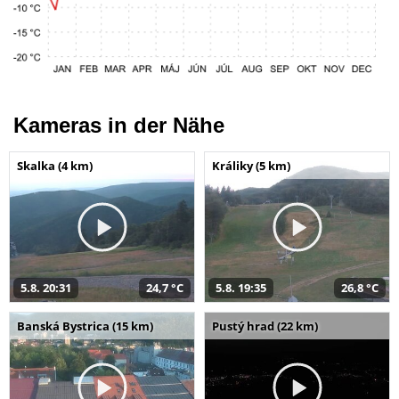
Kameras in der Nähe
Skalka (4 km)
Králiky (5 km)
5.8. 20:31
24,7 °C
5.8. 19:35
26,8 °C
Banská Bystrica (15 km)
Pustý hrad (22 km)