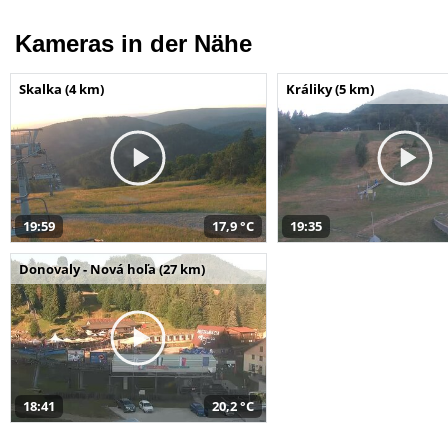
Kameras in der Nähe
Skalka (4 km)
Králiky (5 km)
19:59
17,9 °C
19:35
Donovaly - Nová hoľa (27 km)
18:41
20,2 °C