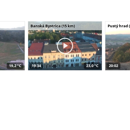
Banská Bystrica (15 km)
Pustý hrad 
19,2 °C
19:34
23,0 °C
20:02