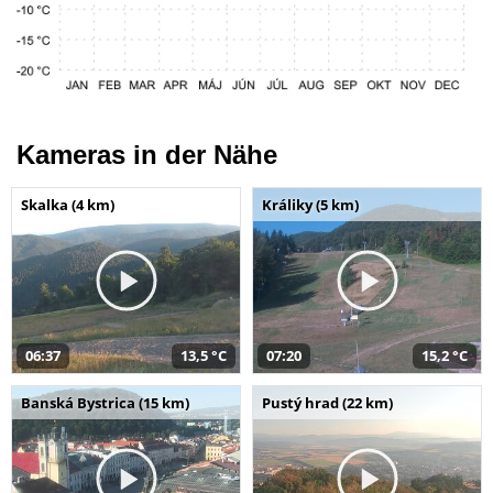
Kameras in der Nähe
Skalka (4 km)
Králiky (5 km)
06:37
13,5 °C
07:20
15,2 °C
Banská Bystrica (15 km)
Pustý hrad (22 km)