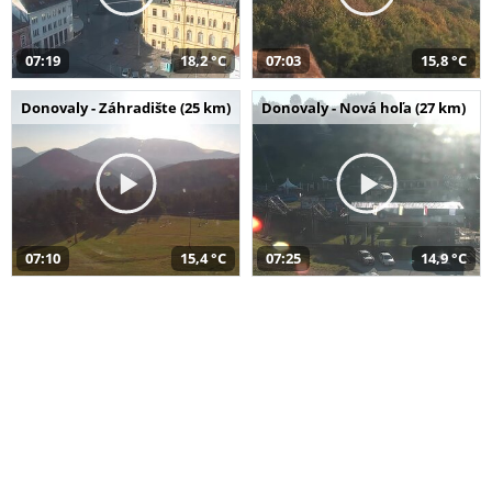
07:19
18,2 °C
07:03
15,8 °C
Donovaly - Záhradište (25 km)
Donovaly - Nová hoľa (27 km)
07:10
15,4 °C
07:25
14,9 °C