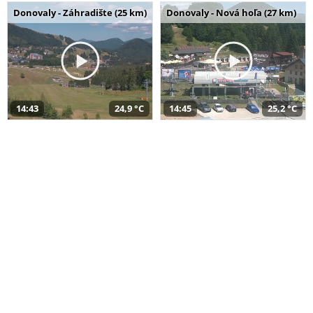
Donovaly - Záhradište (25 km)
Donovaly - Nová hoľa (27 km)
14:43
24,9 °C
14:45
25,2 °C