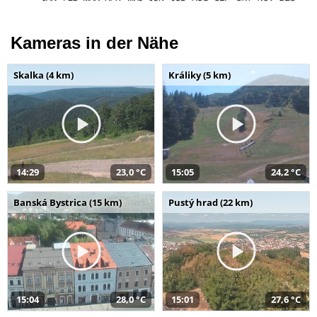
Kameras in der Nähe
Skalka (4 km)
Králiky (5 km)
14:29
23,0 °C
15:05
24,2 °C
Banská Bystrica (15 km)
Pustý hrad (22 km)
15:04
28,0 °C
15:01
27,6 °C