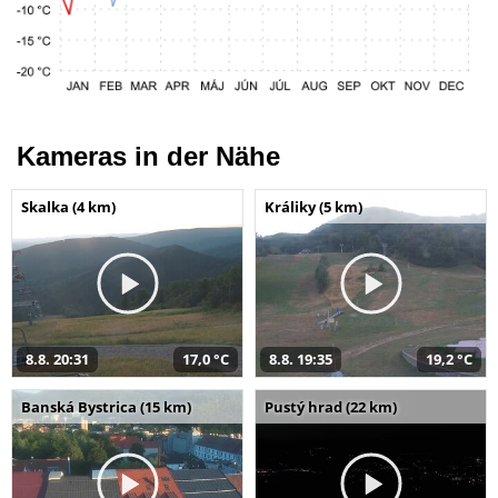
Kameras in der Nähe
Skalka (4 km)
Králiky (5 km)
8.8. 20:31
17,0 °C
8.8. 19:35
19,2 °C
Banská Bystrica (15 km)
Pustý hrad (22 km)