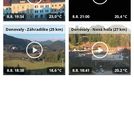
8.8. 19:34
23,0 °C
8.8. 21:00
20,4 °C
Donovaly - Záhradište (25 km)
Donovaly - Nová hoľa (27 km)
8.8. 18:38
18,6 °C
8.8. 18:41
20,2 °C