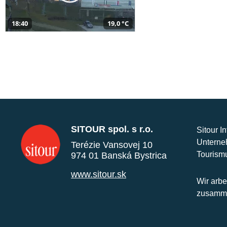
18:40
19,0 °C
SITOUR spol. s r.o.
Sitour I
Unterne
Terézie Vansovej 10
Tourism
974 01 Banská Bystrica
www.sitour.sk
Wir arbe
zusamme