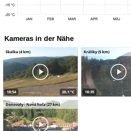
Kameras in der Nähe
Skalka (4 km)
Králiky (5 km)
18:54
20,1 °C
18:35
Donovaly - Nová hoľa (27 km)