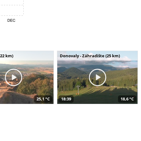
(22 km)
Donovaly - Záhradište (25 km)
25,1 °C
18:39
18,6 °C