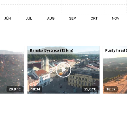
Banská Bystrica (15 km)
Pustý hrad 
20,9 °C
18:34
25,0 °C
18:37