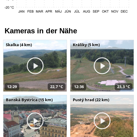
Kameras in der Nähe
Skalka (4 km)
Králiky (5 km)
12:29
22,7 °C
12:36
23,3 °C
Banská Bystrica (15 km)
Pustý hrad (22 km)