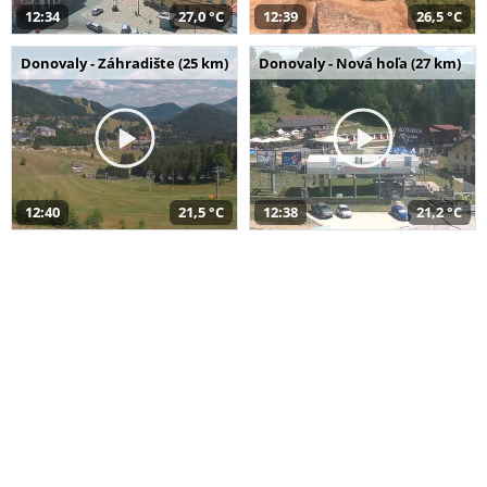
12:34
27,0 °C
12:39
26,5 °C
Donovaly - Záhradište (25 km)
Donovaly - Nová hoľa (27 km)
12:40
21,5 °C
12:38
21,2 °C