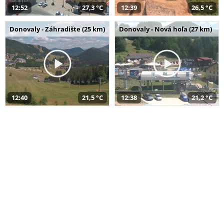
12:52
27,3 °C
12:39
26,5 °C
Donovaly - Záhradište (25 km)
Donovaly - Nová hoľa (27 km)
12:40
21,5 °C
12:38
21,2 °C