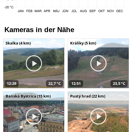
Kameras in der Nähe
Skalka (4 km)
Králiky (5 km)
12:29
22,7 °C
12:51
23,5 °C
Banská Bystrica (15 km)
Pustý hrad (22 km)