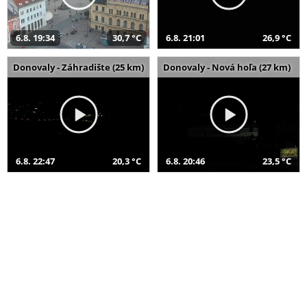
6.8. 19:34
30,7 °C
6.8. 21:01
26,9 °C
Donovaly - Záhradište (25 km)
Donovaly - Nová hoľa (27 km)
6.8. 22:47
20,3 °C
6.8. 20:46
23,5 °C