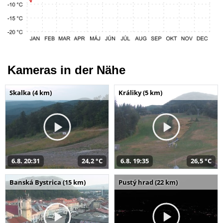
Kameras in der Nähe
Skalka (4 km)
Králiky (5 km)
6.8. 20:31
24,2 °C
6.8. 19:35
26,5 °C
Banská Bystrica (15 km)
Pustý hrad (22 km)