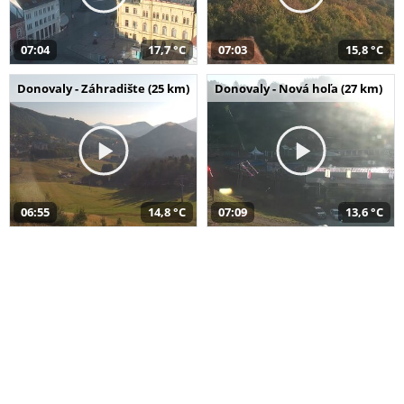
07:04
17,7 °C
07:03
15,8 °C
Donovaly - Záhradište (25 km)
Donovaly - Nová hoľa (27 km)
06:55
14,8 °C
07:09
13,6 °C