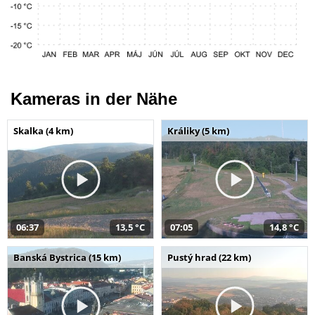
Kameras in der Nähe
Skalka (4 km)
Králiky (5 km)
06:37
13,5 °C
07:05
14,8 °C
Banská Bystrica (15 km)
Pustý hrad (22 km)