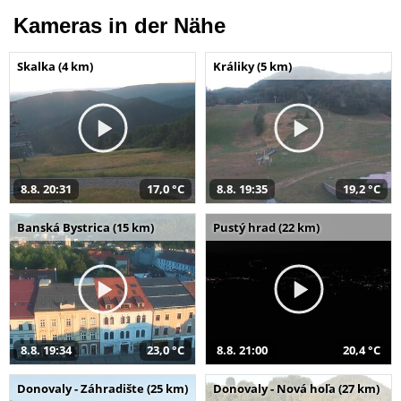
Kameras in der Nähe
Skalka (4 km)
Králiky (5 km)
8.8. 20:31
17,0 °C
8.8. 19:35
19,2 °C
Banská Bystrica (15 km)
Pustý hrad (22 km)
8.8. 19:34
23,0 °C
8.8. 21:00
20,4 °C
Donovaly - Záhradište (25 km)
Donovaly - Nová hoľa (27 km)