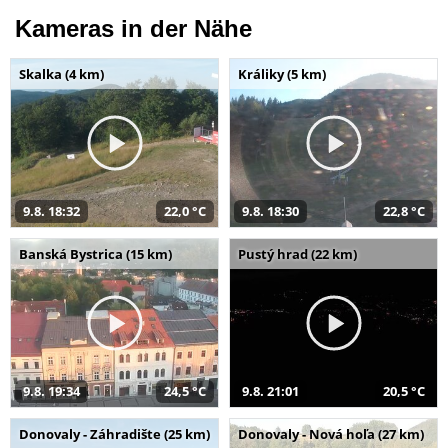
Kameras in der Nähe
Skalka (4 km)
Králiky (5 km)
9.8. 18:32
22,0 °C
9.8. 18:30
22,8 °C
Banská Bystrica (15 km)
Pustý hrad (22 km)
9.8. 19:34
24,5 °C
9.8. 21:01
20,5 °C
Donovaly - Záhradište (25 km)
Donovaly - Nová hoľa (27 km)