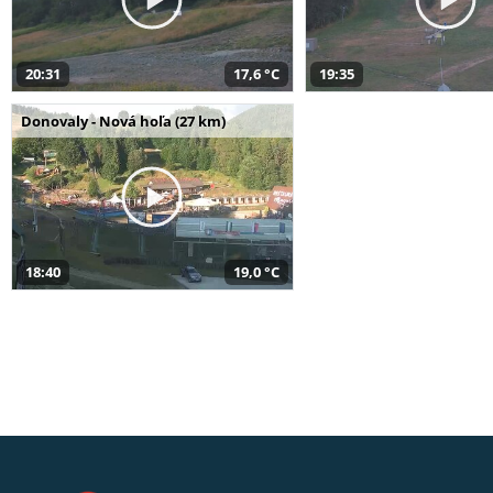
20:31
17,6 °C
19:35
Donovaly - Nová hoľa (27 km)
18:40
19,0 °C