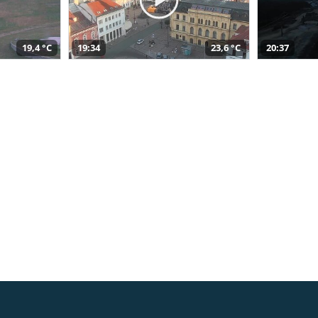
19,4 °C
19:34
23,6 °C
20:37