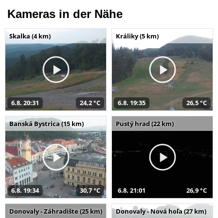
Kameras in der Nähe
Skalka (4 km)
Králiky (5 km)
6.8. 20:31
24,2 °C
6.8. 19:35
26,5 °C
Banská Bystrica (15 km)
Pustý hrad (22 km)
6.8. 19:34
30,7 °C
6.8. 21:01
26,9 °C
Donovaly - Záhradište (25 km)
Donovaly - Nová hoľa (27 km)