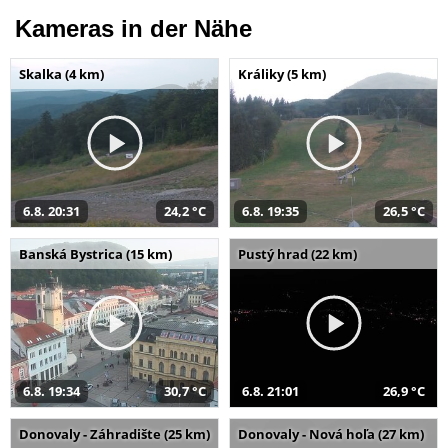
Kameras in der Nähe
Skalka (4 km)
Králiky (5 km)
6.8. 20:31
24,2 °C
6.8. 19:35
26,5 °C
Banská Bystrica (15 km)
Pustý hrad (22 km)
6.8. 19:34
30,7 °C
6.8. 21:01
26,9 °C
Donovaly - Záhradište (25 km)
Donovaly - Nová hoľa (27 km)