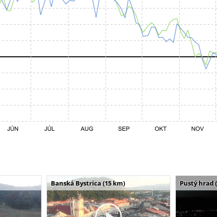
Banská Bystrica (15 km)
Pustý hrad 