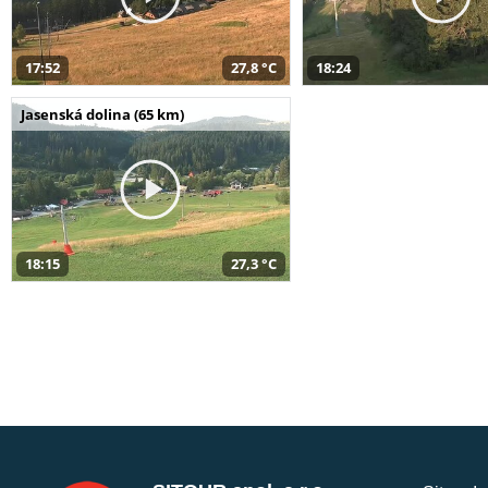
17:52
27,8 °C
18:24
Jasenská dolina (65 km)
18:15
27,3 °C