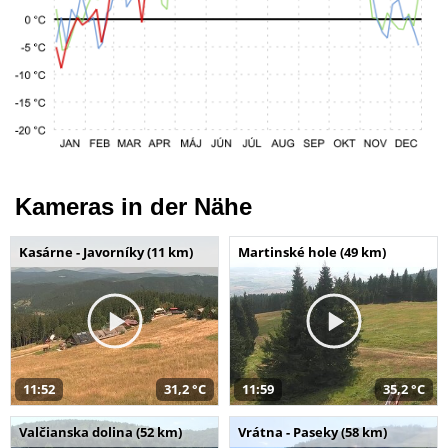
Kameras in der Nähe
Kasárne - Javorníky (11 km)
Martinské hole (49 km)
11:52
31,2 °C
11:59
35,2 °C
Valčianska dolina (52 km)
Vrátna - Paseky (58 km)