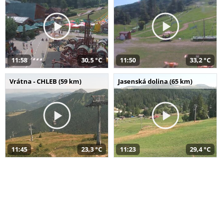
11:58
30,5 °C
11:50
33,2 °C
Vrátna - CHLEB (59 km)
Jasenská dolina (65 km)
11:45
23,3 °C
11:23
29,4 °C