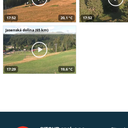
17:52
20,1 °C
17:52
Jasenská dolina (65 km)
17:29
19,6 °C