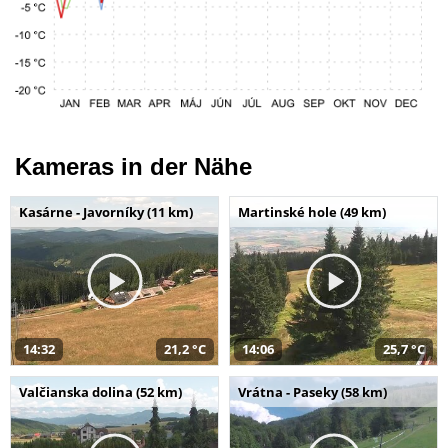
Kameras in der Nähe
Kasárne - Javorníky (11 km)
Martinské hole (49 km)
14:32
21,2 °C
14:06
25,7 °C
Valčianska dolina (52 km)
Vrátna - Paseky (58 km)