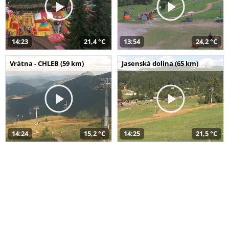
14:23
21,4 °C
13:54
24,2 °C
Vrátna - CHLEB (59 km)
Jasenská dolina (65 km)
14:24
15,2 °C
14:25
21,5 °C