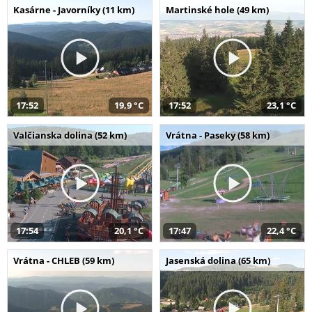
Kasárne - Javorníky (11 km)
Martinské hole (49 km)
17:52
19,9 °C
17:52
23,1 °C
Valčianska dolina (52 km)
Vrátna - Paseky (58 km)
17:54
20,1 °C
17:47
22,4 °C
Vrátna - CHLEB (59 km)
Jasenská dolina (65 km)