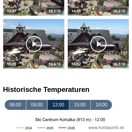
12:47
19,1 °C
14:05
19,2 °C
15:25
19,6 °C
16:52
18,7 °C
Historische Temperaturen
06:00
09:00
12:00
15:00
18:00