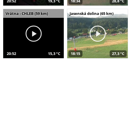
20:52
19,3 °C
18:34
28,8 °C
Vrátna - CHLEB (59 km)
Jasenská dolina (65 km)
20:52
15,3 °C
18:15
27,3 °C