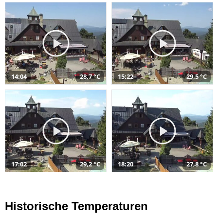
14:04
28,7 °C
15:22
29,5 °C
17:02
29,2 °C
18:20
27,8 °C
Historische Temperaturen