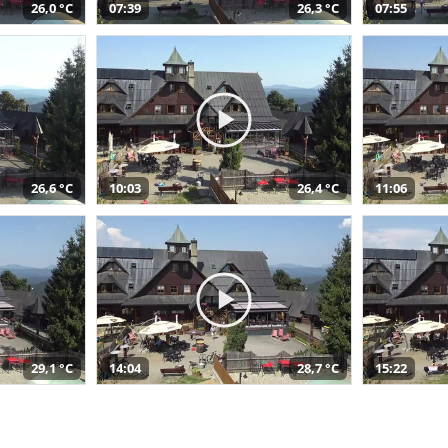
26,0 °C
07:39
26,3 °C
07:55
26,6 °C
10:03
26,4 °C
11:06
29,1 °C
14:04
28,7 °C
15:22