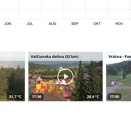
Valčianska dolina (52 km)
Vrátna - Pa
31,7 °C
17:36
28,6 °C
17:00