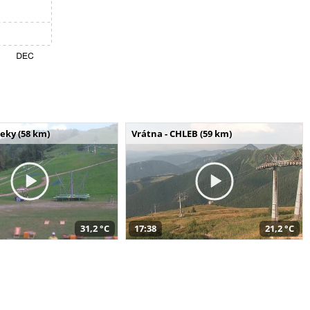
seky (58 km)
Vrátna - CHLEB (59 km)
31,2 °C
17:38
21,2 °C