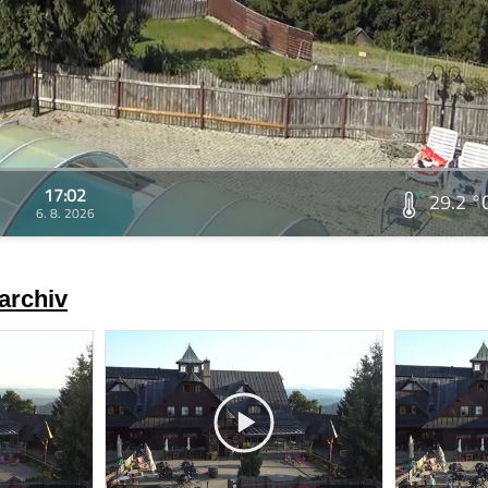
17:02
29.2 °
6. 8. 2026
archiv