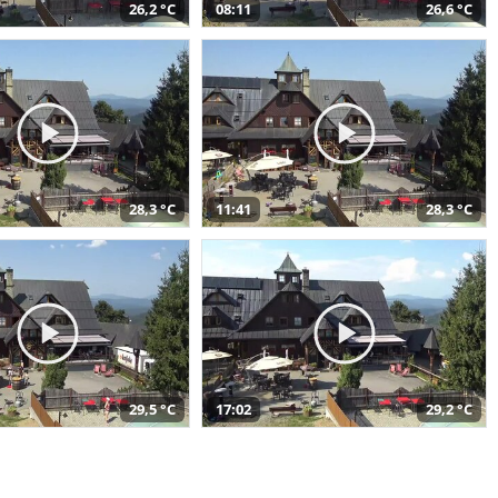
26,2 °C
08:11
26,6 °C
28,3 °C
11:41
28,3 °C
29,5 °C
17:02
29,2 °C