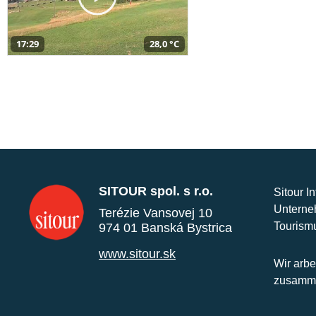
17:29
28,0 °C
SITOUR spol. s r.o.
Sitour I
Unterne
Terézie Vansovej 10
Tourism
974 01 Banská Bystrica
www.sitour.sk
Wir arbe
zusamme