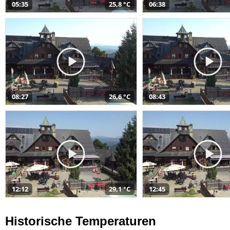
05:35
25,8 °C
06:38
08:27
26,6 °C
08:43
12:12
29,1 °C
12:45
Historische Temperaturen