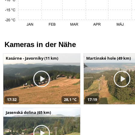
Kameras in der Nähe
Kasárne - Javorníky (11 km)
Martinské hole (49 km)
17:32
28,1 °C
17:19
Jasenská dolina (65 km)