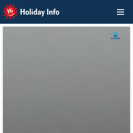
Holiday Info