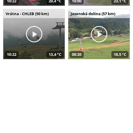
10:22
20,4 °C
10:00
23,1 °C
Vrátna - CHLEB (50 km)
Jasenská dolina (57 km)
10:22
13,4 °C
08:20
18,5 °C