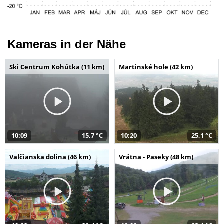
Kameras in der Nähe
Ski Centrum Kohútka (11 km)
Martinské hole (42 km)
10:09
15,7 °C
10:20
25,1 °C
Valčianska dolina (46 km)
Vrátna - Paseky (48 km)