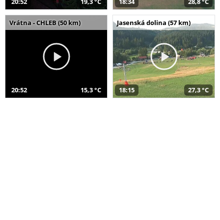
20:52
19,3 °C
18:34
28,8 °C
Vrátna - CHLEB (50 km)
Jasenská dolina (57 km)
20:52
15,3 °C
18:15
27,3 °C