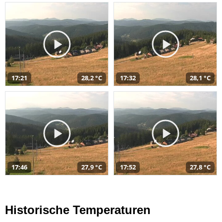
17:21
28,2 °C
17:32
28,1 °C
17:46
27,9 °C
17:52
27,8 °C
Historische Temperaturen