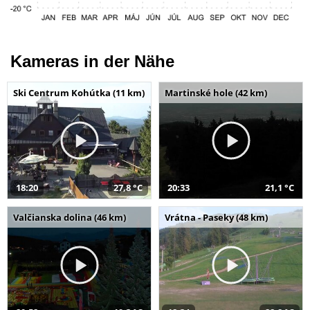
Kameras in der Nähe
Ski Centrum Kohútka (11 km)
Martinské hole (42 km)
18:20
27,8 °C
20:33
21,1 °C
Valčianska dolina (46 km)
Vrátna - Paseky (48 km)