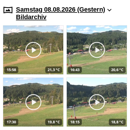
Samstag 08.08.2026 (Gestern)
Bildarchiv
15:58
21,3 °C
16:43
20,6 °C
17:30
19,8 °C
18:15
18,8 °C