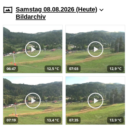
Samstag 08.08.2026 (Heute)
Bildarchiv
06:47
12,5 °C
07:03
12,9 °C
07:19
13,4 °C
07:35
13,9 °C