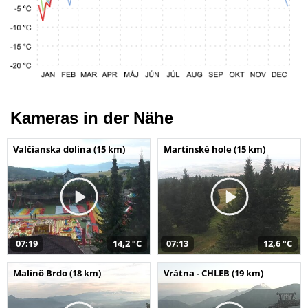
Kameras in der Nähe
Valčianska dolina (15 km)
Martinské hole (15 km)
07:19
14,2 °C
07:13
12,6 °C
Malinô Brdo (18 km)
Vrátna - CHLEB (19 km)