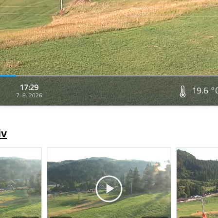
17:29
19.6 °
7. 8. 2026
iv