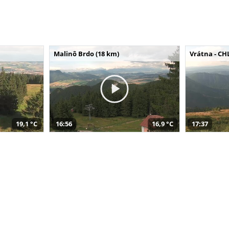
Malinô Brdo (18 km)
Vrátna - CH
19,1 °C
16:56
16,9 °C
17:37