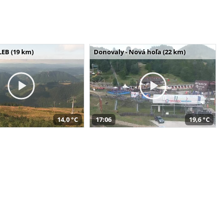
LEB (19 km)
Donovaly - Nová hoľa (22 km)
14,0 °C
17:06
19,6 °C