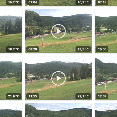
16,2 °C
07:04
16,7 °C
07:18
18,2 °C
08:20
18,5 °C
10:36
21,9 °C
11:55
22,1 °C
12:09