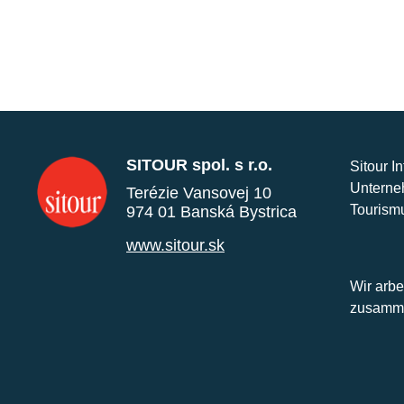
SITOUR spol. s r.o.
Sitour I
Unterne
Terézie Vansovej 10
Tourism
974 01 Banská Bystrica
www.sitour.sk
Wir arbe
zusamme