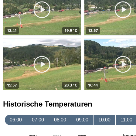
12:41
19,9 °C
12:57
15:57
20,3 °C
16:44
Historische Temperaturen
06:00
07:00
08:00
09:00
10:00
11:00