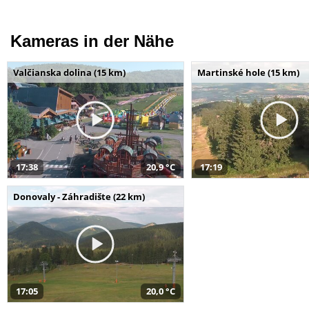
Kameras in der Nähe
Valčianska dolina (15 km)
Martinské hole (15 km)
17:38
20,9 °C
17:19
Donovaly - Záhradište (22 km)
17:05
20,0 °C