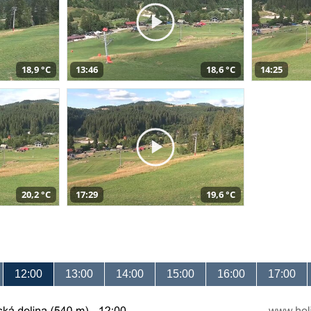
18,9 °C
13:46
18,6 °C
14:25
20,2 °C
17:29
19,6 °C
12:00
13:00
14:00
15:00
16:00
17:00