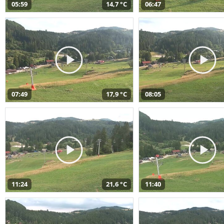
05:59
14,7 °C
06:47
07:49
17,9 °C
08:05
11:24
21,6 °C
11:40