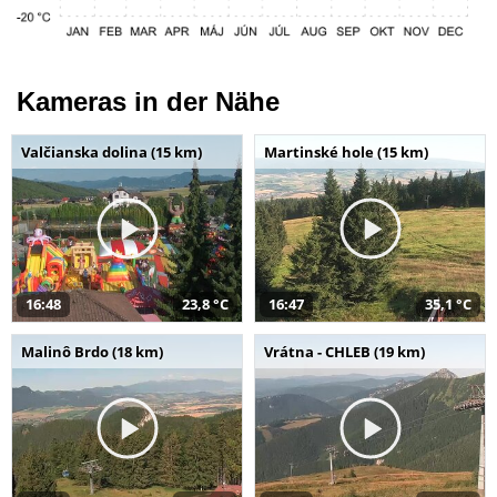
Kameras in der Nähe
Valčianska dolina (15 km)
Martinské hole (15 km)
16:48
23,8 °C
16:47
35,1 °C
Malinô Brdo (18 km)
Vrátna - CHLEB (19 km)