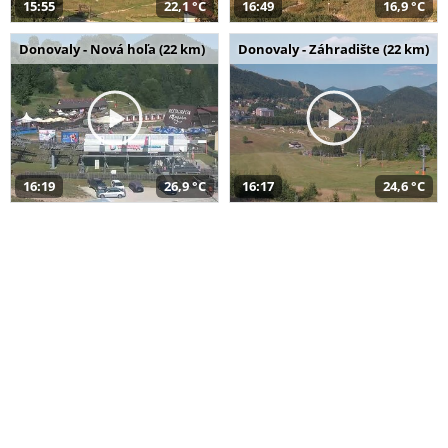
15:55
22,1 °C
16:49
16,9 °C
Donovaly - Nová hoľa (22 km)
Donovaly - Záhradište (22 km)
16:19
26,9 °C
16:17
24,6 °C