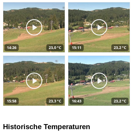
14:26
23,0 °C
15:11
23,2 °C
15:58
23,3 °C
16:43
23,2 °C
Historische Temperaturen