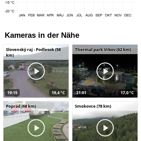
Kameras in der Nähe
Slovenský raj - Podlesok (58
Thermal park Vrbov (62 km)
km)
19:15
19,4 °C
21:01
17,0 °C
Poprad (68 km)
Smokovce (78 km)