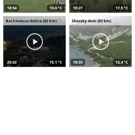
18:54
19,6 °C
19:27
17,5 °C
Bachledova dolina (82 km)
Sliezsky dom (83 km)
20:42
15,1 °C
18:33
12,4 °C