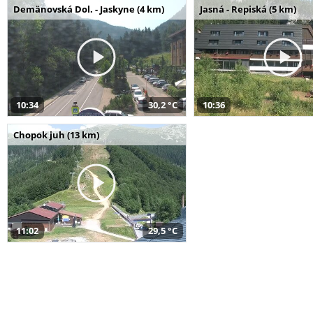
Demänovská Dol. - Jaskyne (4 km)
Jasná - Repiská (5 km)
10:34
30,2 °C
10:36
Chopok juh (13 km)
11:02
29,5 °C