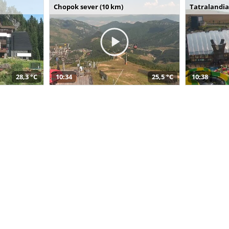
Chopok sever (10 km)
Tatralandia
28,3 °C
10:34
25,5 °C
10:38