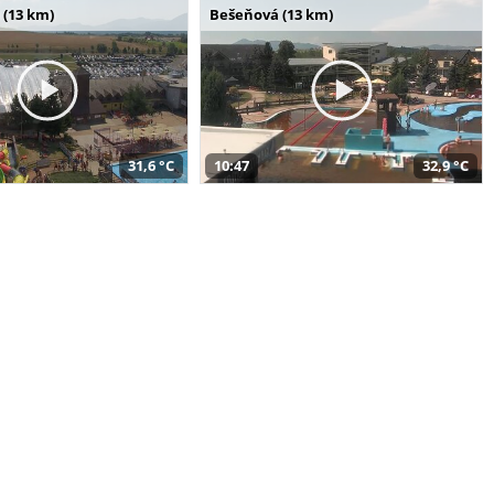
 (13 km)
Bešeňová (13 km)
31,6 °C
10:47
32,9 °C