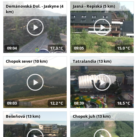
Demänovská Dol. - Jaskyne (4
Jasná - Repiská (5 km)
km)
09:04
17,3 °C
09:05
15,0 °C
Chopok sever (10 km)
Tatralandia (13 km)
09:03
12,2 °C
08:39
18,5 °C
Bešeňová (13 km)
Chopok juh (13 km)