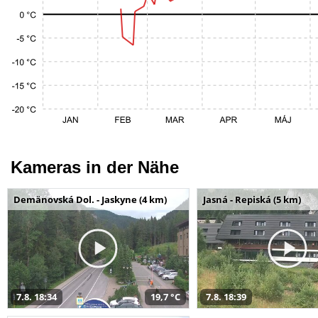
Kameras in der Nähe
Demänovská Dol. - Jaskyne (4 km)
Jasná - Repiská (5 km)
7.8. 18:34
19,7 °C
7.8. 18:39