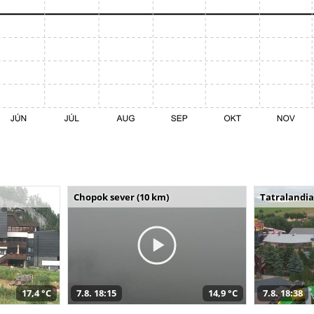
Chopok sever (10 km)
Tatralandia
17,4 °C
7.8. 18:15
14,9 °C
7.8. 18:38