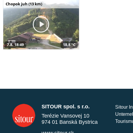
Chopok juh (13 km)
7.8. 18:49
18,8 °C
SITOUR spol. s r.o.
Sitour I
Unterne
Terézie Vansovej 10
Tourism
974 01 Banská Bystrica