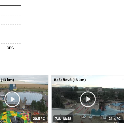
 (13 km)
Bešeňová (13 km)
20,5 °C
7.8. 18:48
21,4 °C