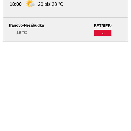
18:00
20 bis 23 °C
Iľanovo-Nezábudka
BETRIEB:
19 °C
-