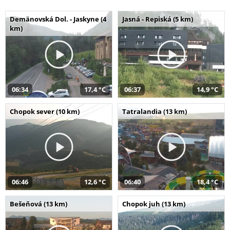
Demänovská Dol. - Jaskyne (4
Jasná - Repiská (5 km)
km)
06:34
17,4 °C
06:37
14,9 °C
Chopok sever (10 km)
Tatralandia (13 km)
06:46
12,6 °C
06:40
18,4 °C
Bešeňová (13 km)
Chopok juh (13 km)