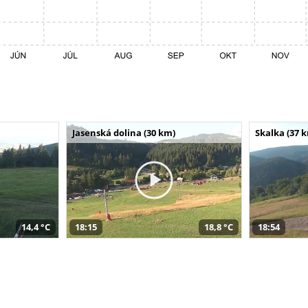
Jasenská dolina (30 km)
Skalka (37 
14,4 °C
18:15
18,8 °C
18:54