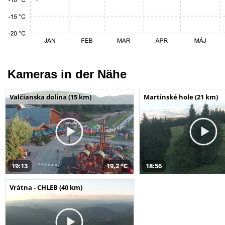
Kameras in der Nähe
Valčianska dolina (15 km)
Martinské hole (21 km)
19:13
19,2 °C
18:56
Vrátna - CHLEB (40 km)