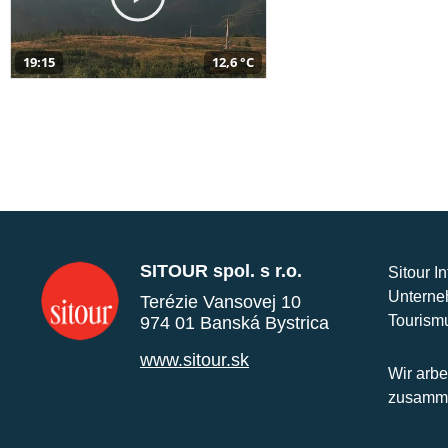
19:15
12,6 °C
SITOUR spol. s r.o.
Sitour I
Unterne
Terézie Vansovej 10
Tourism
974 01 Banská Bystrica
www.sitour.sk
Wir arbe
zusamme