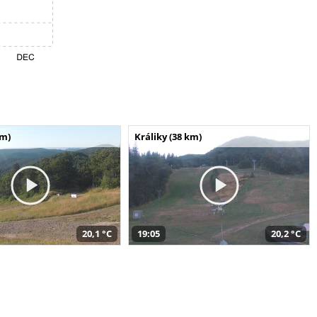
km)
Králiky (38 km)
20,1 °C
19:05
20,2 °C