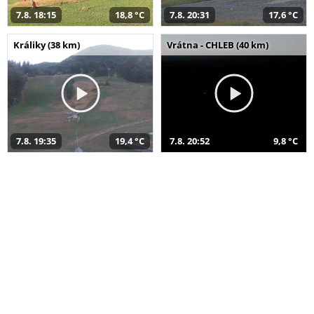
7.8. 18:15
18,8 °C
7.8. 20:31
17,6 °C
Králiky (38 km)
Vrátna - CHLEB (40 km)
7.8. 19:35
19,4 °C
7.8. 20:52
9,8 °C