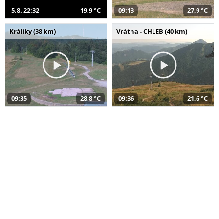
5.8. 22:32
19,9 °C
09:13
27,9 °C
Králiky (38 km)
Vrátna - CHLEB (40 km)
09:35
28,8 °C
09:36
21,6 °C