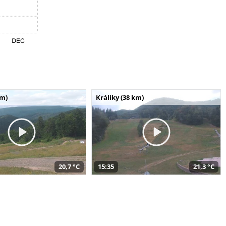
km)
Králiky (38 km)
20,7 °C
15:35
21,3 °C