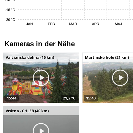
Kameras in der Nähe
Valčianska dolina (15 km)
Martinské hole (21 km)
15:44
21,2 °C
15:43
Vrátna - CHLEB (40 km)