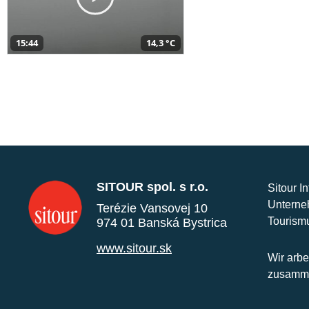
15:44
14,3 °C
SITOUR spol. s r.o.
Sitour I
Unterne
Terézie Vansovej 10
Tourism
974 01 Banská Bystrica
www.sitour.sk
Wir arbe
zusamme