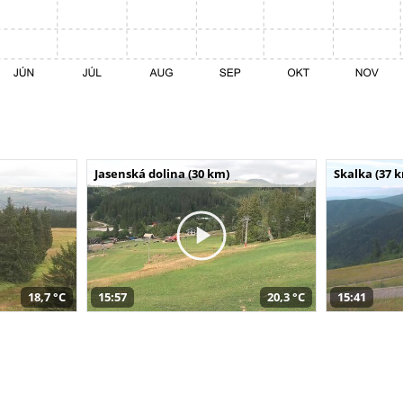
Jasenská dolina (30 km)
Skalka (37 
18,7 °C
15:57
20,3 °C
15:41