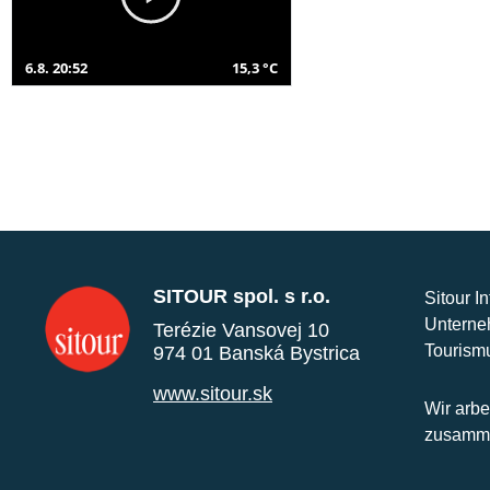
6.8. 20:52
15,3 °C
SITOUR spol. s r.o.
Sitour I
Unterne
Terézie Vansovej 10
Tourism
974 01 Banská Bystrica
www.sitour.sk
Wir arbe
zusamme