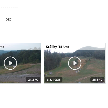
km)
Králiky (38 km)
24,2 °C
6.8. 19:35
26,5 °C