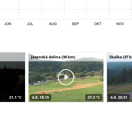
Jasenská dolina (30 km)
Skalka (37 
21,1 °C
6.8. 18:15
27,3 °C
6.8. 20:31