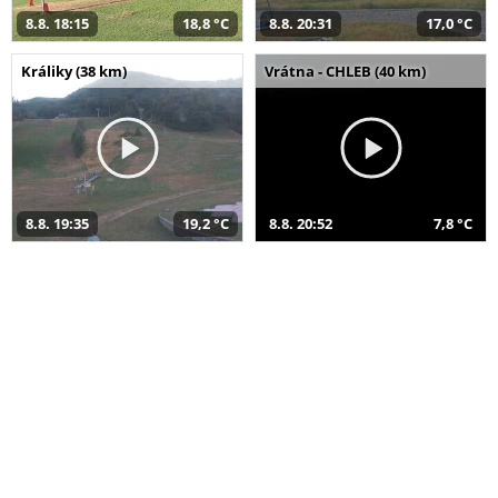
8.8. 18:15
18,8 °C
8.8. 20:31
17,0 °C
Králiky (38 km)
Vrátna - CHLEB (40 km)
8.8. 19:35
19,2 °C
8.8. 20:52
7,8 °C