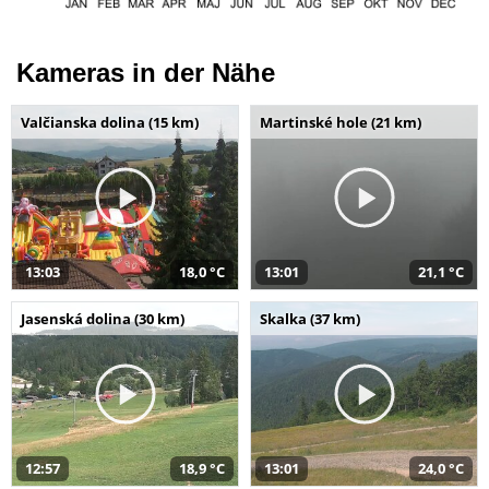
Kameras in der Nähe
Valčianska dolina (15 km)
Martinské hole (21 km)
13:03
18,0 °C
13:01
21,1 °C
Jasenská dolina (30 km)
Skalka (37 km)
12:57
18,9 °C
13:01
24,0 °C