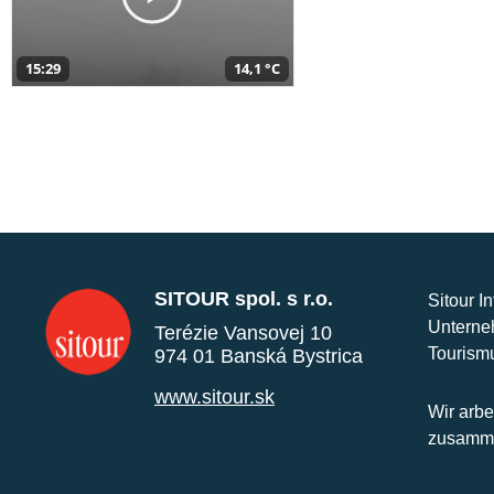
15:29
14,1 °C
SITOUR spol. s r.o.
Sitour I
Unterne
Terézie Vansovej 10
Tourism
974 01 Banská Bystrica
www.sitour.sk
Wir arbe
zusamme