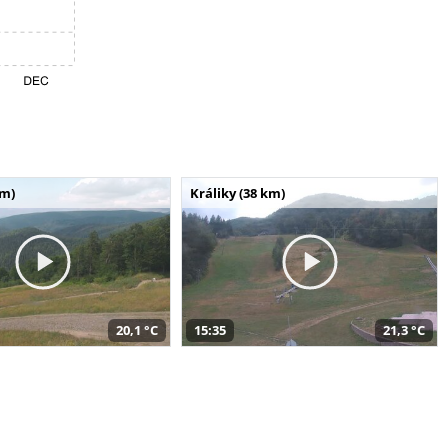
km)
Králiky (38 km)
20,1 °C
15:35
21,3 °C