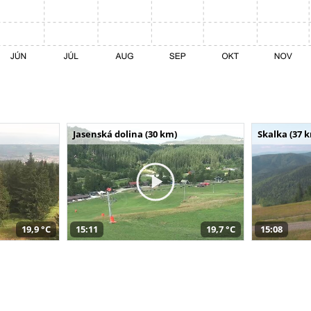
Jasenská dolina (30 km)
Skalka (37 
19,9 °C
15:11
19,7 °C
15:08