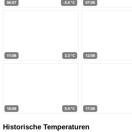
06:07
-3,6 °C
07:08
11:08
3,3 °C
12:08
16:08
5,9 °C
17:08
Historische Temperaturen