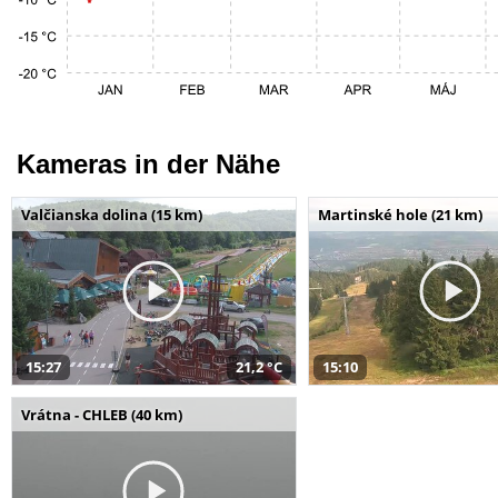
Kameras in der Nähe
Valčianska dolina (15 km)
Martinské hole (21 km)
15:27
21,2 °C
15:10
Vrátna - CHLEB (40 km)