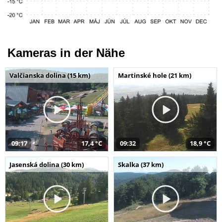
Kameras in der Nähe
Valčianska dolina (15 km)
Martinské hole (21 km)
09:17
17,4 °C
09:32
18,9 °C
Jasenská dolina (30 km)
Skalka (37 km)