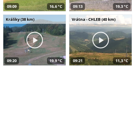
09:09
16,6 °C
09:13
19,3 °C
Králiky (38 km)
Vrátna - CHLEB (40 km)
09:20
19,9 °C
09:21
11,3 °C