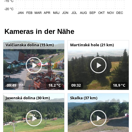
Kameras in der Nähe
Valčianska dolina (15 km)
Martinské hole (21 km)
09:49
18,2 °C
09:32
18,9 °C
Jasenská dolina (30 km)
Skalka (37 km)