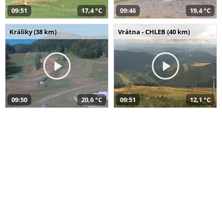
09:51
17,4 °C
09:46
19,4 °C
Králiky (38 km)
Vrátna - CHLEB (40 km)
09:50
20,6 °C
09:51
12,1 °C