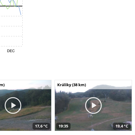
km)
Králiky (38 km)
17,6 °C
19:35
19,4 °C