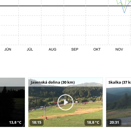
Jasenská dolina (30 km)
Skalka (37 
13,8 °C
18:15
18,8 °C
20:31