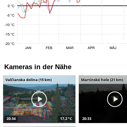
Kameras in der Nähe
Valčianska dolina (15 km)
Martinské hole (21 km)
20:34
17,2 °C
20:33