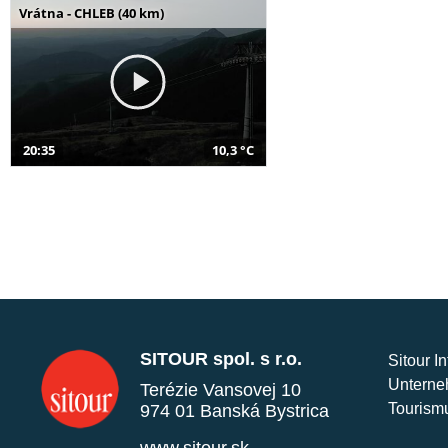
Vrátna - CHLEB (40 km)
20:35
10,3 °C
SITOUR spol. s r.o.
Sitour I
Unterne
Terézie Vansovej 10
Tourism
974 01 Banská Bystrica
www.sitour.sk