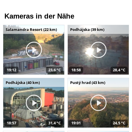
Kameras in der Nähe
Salamandra Resort (22 km)
Podhájska (39 km)
19:12
23,6 °C
18:58
28,4 °C
Podhájska (40 km)
Pustý hrad (43 km)
18:57
31,4 °C
19:01
24,5 °C