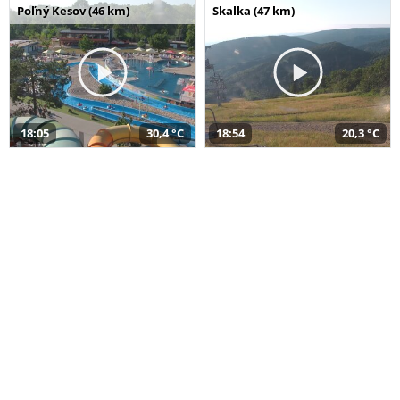
Poľný Kesov (46 km)
Skalka (47 km)
18:05
30,4 °C
18:54
20,3 °C