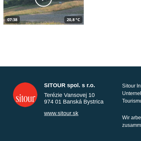
07:38
20,8 °C
SITOUR spol. s r.o.
Sitour I
Unterne
Terézie Vansovej 10
Tourism
974 01 Banská Bystrica
www.sitour.sk
Wir arbe
zusamme