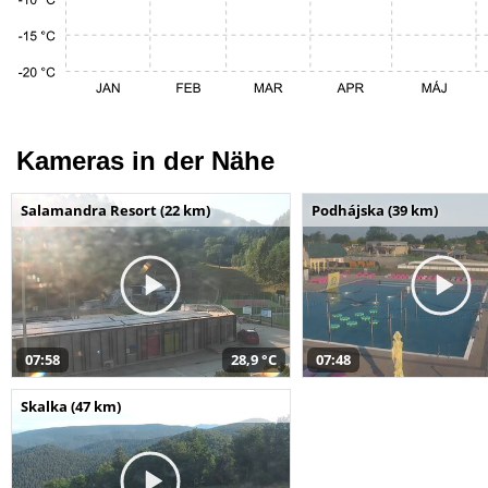
Kameras in der Nähe
Salamandra Resort (22 km)
Podhájska (39 km)
07:58
28,9 °C
07:48
Skalka (47 km)