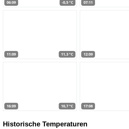
06:09
-0,5 °C
07:11
11:09
11,3 °C
12:09
16:09
10,7 °C
17:08
Historische Temperaturen