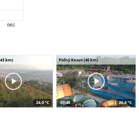
(43 km)
Poľný Kesov (46 km)
24,0 °C
07:48
26,6 °C