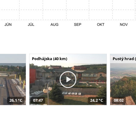
Podhájska (40 km)
Pustý hrad 
26,1 °C
07:47
24,2 °C
08:02