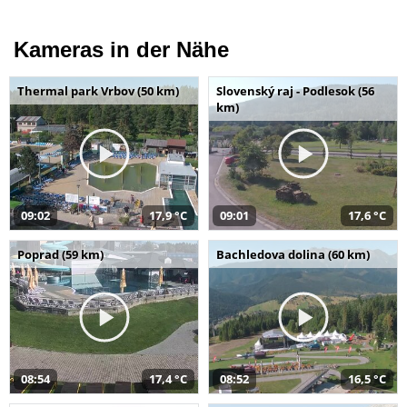
Kameras in der Nähe
Thermal park Vrbov (50 km)
Slovenský raj - Podlesok (56
km)
09:02
17,9 °C
09:01
17,6 °C
Poprad (59 km)
Bachledova dolina (60 km)
08:54
17,4 °C
08:52
16,5 °C