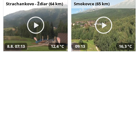
Strachankovo - Ždiar (64 km)
Smokovce (65 km)
8.8. 07:13
12,4 °C
09:13
16,3 °C