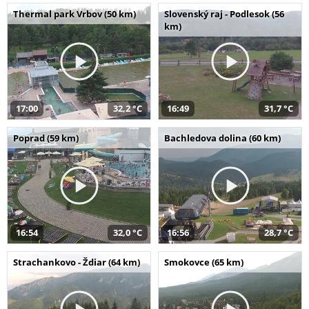
Thermal park Vrbov (50 km)
Slovenský raj - Podlesok (56
km)
17:00
32,2 °C
16:49
31,7 °C
Poprad (59 km)
Bachledova dolina (60 km)
16:54
32,0 °C
16:56
28,7 °C
Strachankovo - Ždiar (64 km)
Smokovce (65 km)