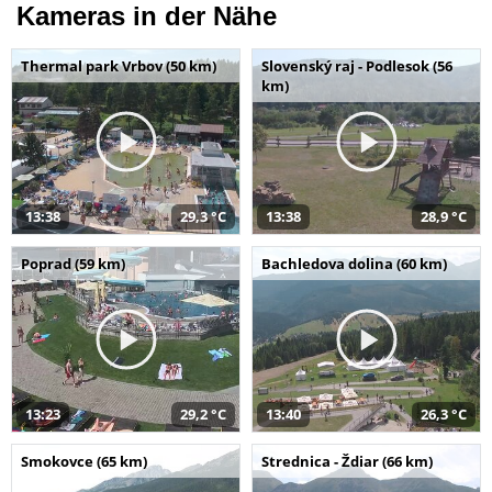
Kameras in der Nähe
Thermal park Vrbov (50 km)
Slovenský raj - Podlesok (56
km)
13:38
29,3 °C
13:38
28,9 °C
Poprad (59 km)
Bachledova dolina (60 km)
13:23
29,2 °C
13:40
26,3 °C
Smokovce (65 km)
Strednica - Ždiar (66 km)